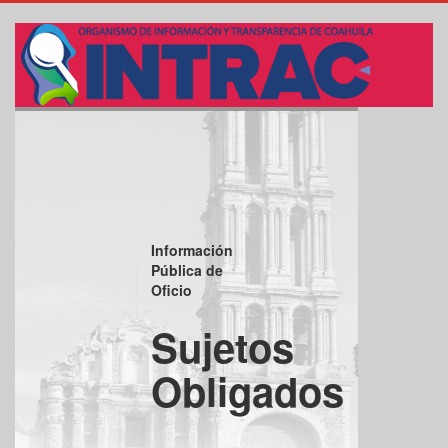
INICIO
MAPA DEL SITIO
ACERCA DEL ICAI
TRANSPARENCIA
SOLICITUDES
RESOLUCIONES
SESIONES DEL CONSEJO
Información
EXPEDIENTES
Pública de
Oficio
Sujetos
Obligados