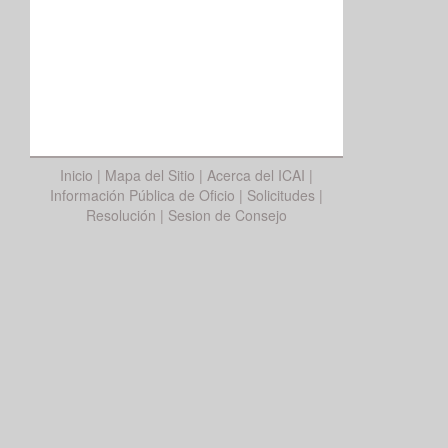
Inicio
|
Mapa del Sitio
|
Acerca del ICAI
|
Información Pública de Oficio
|
Solicitudes
|
Resolución
|
Sesion de Consejo