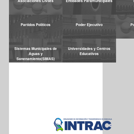
Asociaciones Civiles
Entidades Paramunicipales
Partidos Políticos
Poder Ejecutivo
P
Sistemas Municipales de
Universidades y Centros
Aguas y
Educativos
Sanenamiento(SIMAS)