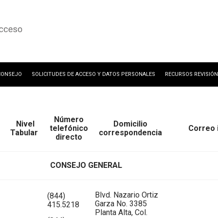
CONSEJO
SOLICITUDES DE ACCESO Y DATOS PERSONALES
RECURSOS REVISIÓN
Número
Nivel
Domicilio
telefónico
Correo 
Tabular
correspondencia
directo
CONSEJO GENERAL
Blvd. Nazario Ortiz
(844)
Garza No. 3385
415.5218
Planta Alta, Col.