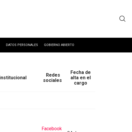
DATOS PERSONALES
GOBIERNO ABIERTO
Fecha de
Redes
institucional
alta en el
sociales
cargo
Facebook