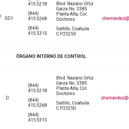
Blvd. Nazario Ortiz
415.5218
Garza No. 3385
(844)
Planta Alta, Col.
n
SD1
ohernandez@i
415.5268
Doctores
(844)
Saltillo, Coahuila
415.5315
C.P.25250
ÓRGANO INTERNO DE CONTROL
Blvd. Nazario Ortiz
Garza No. 3385
(844)
Planta Alta, Col.
415.5218
Doctores
D
shernandez@i
(844)
Saltillo, Coahuila
415.5268
C.P.25250
(844)
415.5315