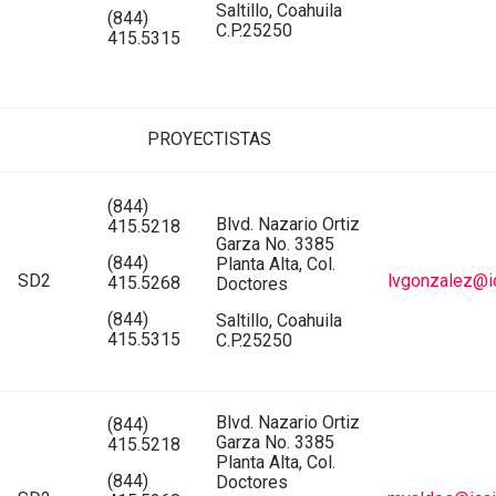
Saltillo, Coahuila
(844)
C.P.25250
415.5315
PROYECTISTAS
(844)
Blvd. Nazario Ortiz
415.5218
Garza No. 3385
(844)
Planta Alta, Col.
SD2
lvgonzalez@ic
415.5268
Doctores
(844)
Saltillo, Coahuila
415.5315
C.P.25250
Blvd. Nazario Ortiz
(844)
Garza No. 3385
415.5218
Planta Alta, Col.
(844)
Doctores