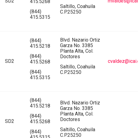
SD2
mvaldes@icai
415.5268
Saltillo, Coahuila
(844)
C.P.25250
415.5315
Blvd. Nazario Ortiz
(844)
Garza No. 3385
415.5218
Planta Alta, Col.
(844)
Doctores
SD2
cvaldez@icai.
415.5268
Saltillo, Coahuila
(844)
C.P.25250
415.5315
(844)
Blvd. Nazario Ortiz
415.5218
Garza No. 3385
Planta Alta, Col.
(844)
Doctores
SD2
415.5268
Saltillo, Coahuila
(844)
C.P.25250
415.5315