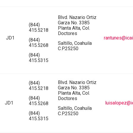
Blvd. Nazario Ortiz
Garza No. 3385
(844)
Planta Alta, Col.
415.5218
Doctores
JD1
rantunes@icai
(844)
Saltillo, Coahuila
415.5268
C.P.25250
(844)
415.5315
Blvd. Nazario Ortiz
(844)
Garza No. 3385
415.5218
Planta Alta, Col.
(844)
Doctores
JD1
luisalopez@i
415.5268
Saltillo, Coahuila
(844)
C.P.25250
415.5315