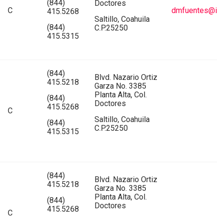
(844)
Doctores
C
dmfuentes@ic
415.5268
Saltillo, Coahuila
(844)
C.P.25250
415.5315
(844)
Blvd. Nazario Ortiz
415.5218
Garza No. 3385
Planta Alta, Col.
(844)
Doctores
415.5268
C
Saltillo, Coahuila
(844)
C.P.25250
415.5315
(844)
Blvd. Nazario Ortiz
415.5218
Garza No. 3385
Planta Alta, Col.
(844)
Doctores
415.5268
C