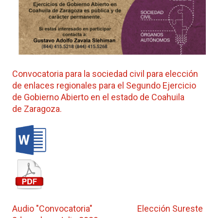
Convocatoria para la sociedad civil para elección
de enlaces regionales para el Segundo Ejercicio
de Gobierno Abierto en el estado de Coahuila
de
Zaragoza.
Audio "Convocatoria" Elección Sureste