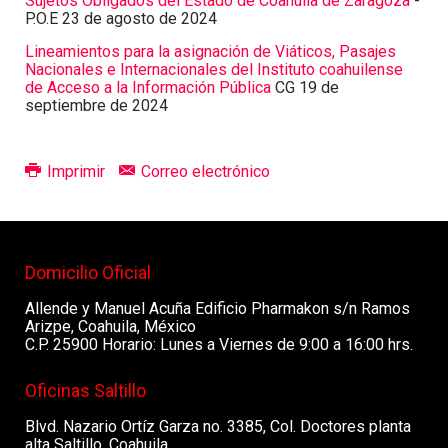
Sujetos Obligados del Estado de Coahuila de Zaragoza
-
P.O.E 23 de agosto de 2024
Lineamientos para la asignación de Viáticos, Pasajes
Nacionales e Internacionales del Instituto coahuilense
de Acceso a la Información Pública
CG 19 de
septiembre de 2024
Imprimir
Correo electrónico
Domicilio Oficial
Allende y Manuel Acuña Edificio Pharmakon s/n Ramos
Arizpe, Coahuila, México
C.P. 25900 Horario: Lunes a Viernes de 9:00 a 16:00 hrs.
Oficinas Saltillo
Blvd. Nazario Ortíz Garza no. 3385, Col. Doctores planta
alta Saltillo, Coahuila