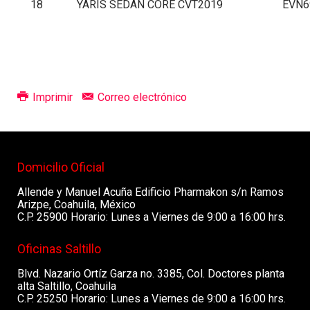
18
YARIS SEDAN CORE CVT2019
EVN6
Imprimir
Correo electrónico
Domicilio Oficial
Allende y Manuel Acuña Edificio Pharmakon s/n Ramos
Arizpe, Coahuila, México
C.P. 25900 Horario: Lunes a Viernes de 9:00 a 16:00 hrs.
Oficinas Saltillo
Blvd. Nazario Ortíz Garza no. 3385, Col. Doctores planta
alta Saltillo, Coahuila
C.P. 25250 Horario: Lunes a Viernes de 9:00 a 16:00 hrs.